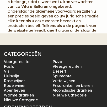
is belangrijk dat u weet wat u kan verwachten
van La Vita é Bella en omgekeerd.
Onderstaande algemene voorwaarden zullen u
een precies beeld geven op uw juridische situatie
elke keer als u onze website bezoekt en
producten bestelt. Telkens als u de pagina’s van
de website betreedt, geeft u aan onderstaande
algemene voorwaarden te aanvaarden. Deze
voorwaarden zijn van toepassing op alle
betrekkingen tussen La Vita é Bella en haar
klanten in het kader van elke verwerking van
CATEGORIEËN
bestellingen en betalingen door La Vita é Bella,
zelfs als de bestelling niet schriftelijk is gebeurd.
Voorgerechten
Pizza
Behoudens voorafgaand schriftelijk akkoord, zal
Pasta
Vleesgerechten
La Vita é Bella niet gebonden zijn aan algemene
Vis
Dessert
of bijzondere voorwaarden van klanten. De
Huiswijn
Spumante
daadwerkelijke productie en levering van de
Rose wijnen
Witte wijnen
producten is de verantwoordelijkheid van de
Rode wijnen
Frisdranken en bieren
individuele zaak.
Aperitieven
Alcoholische dranken
Warme dranken
Nieuwe Categorie
Nieuwe Categorie
Artikel 1 – Producten aangeboden door La Vita é
Bella op de website