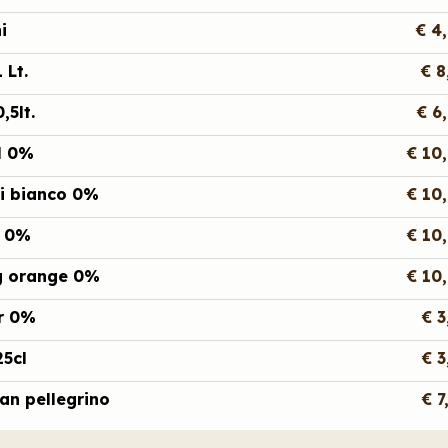
i
€ 4
 Lt.
€ 8
,5lt.
€ 6
l 0%
€ 10
ni bianco 0%
€ 10
o 0%
€ 10
g orange 0%
€ 10
er 0%
€ 3
25cl
€ 3
San pellegrino
€ 7