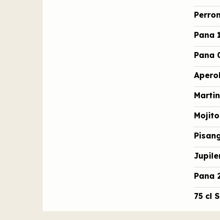
Perron
Pana 1
Pana 0
Apero
Marti
Mojit
Pisan
Jupil
Pana 
75 cl 