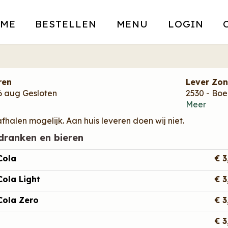
ME
BESTELLEN
MENU
LOGIN
ren
Lever Zo
06 aug
Gesloten
2530 - Bo
Meer
fhalen mogelijk. Aan huis leveren doen wij niet.
sdranken en bieren
Cola
€ 3
ola Light
€ 3
Cola Zero
€ 3
€ 3