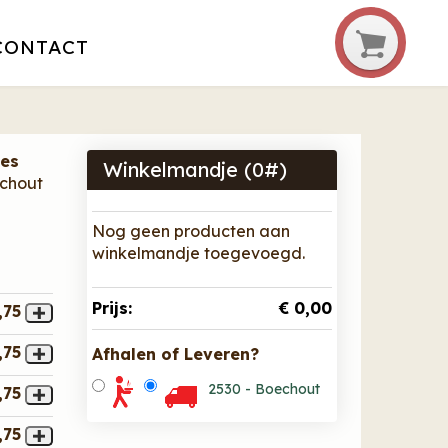
CONTACT
nes
Winkelmandje (
0
#)
echout
Nog geen producten aan
winkelmandje toegevoegd.
Prijs:
€ 0,00
,75
,75
Afhalen of Leveren?
2530 - Boechout
,75
,75