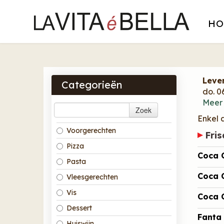
HO
Leve
Categorieën
do. 
Meer
Zoek
Enkel a
Voorgerechten
Fri
Pizza
Coca 
Pasta
Coca C
Vleesgerechten
Vis
Coca 
Dessert
Fanta
Huiswijn