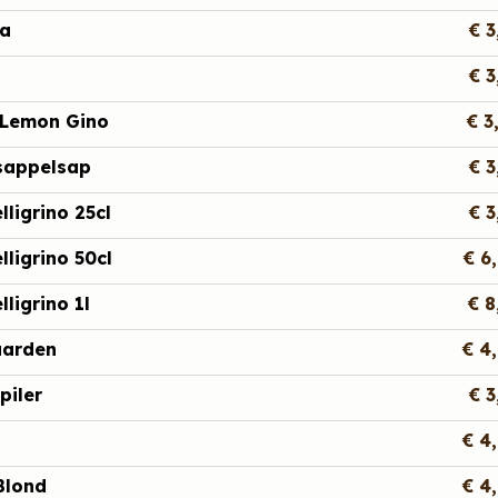
ea
€ 3
€ 3
r Lemon Gino
€ 3
sappelsap
€ 3
lligrino 25cl
€ 3
lligrino 50cl
€ 6
lligrino 1l
€ 8
arden
€ 4
piler
€ 3
€ 4
Blond
€ 4